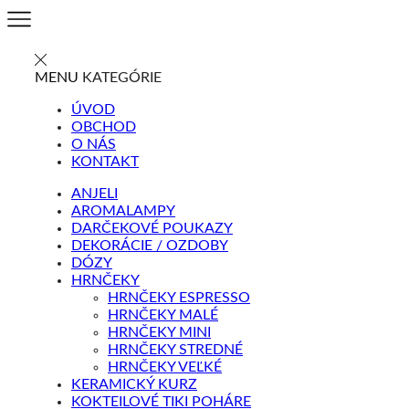
MENU
KATEGÓRIE
ÚVOD
OBCHOD
O NÁS
KONTAKT
ANJELI
AROMALAMPY
DARČEKOVÉ POUKAZY
DEKORÁCIE / OZDOBY
DÓZY
HRNČEKY
HRNČEKY ESPRESSO
HRNČEKY MALÉ
HRNČEKY MINI
HRNČEKY STREDNÉ
HRNČEKY VEĽKÉ
KERAMICKÝ KURZ
KOKTEILOVÉ TIKI POHÁRE