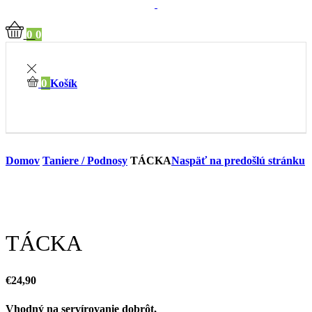
0
0
0
Košík
Domov
Taniere / Podnosy
TÁCKA
Naspäť na predošlú stránku
TÁCKA
€
24,90
Vhodný na servírovanie dobrôt,