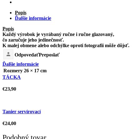
Popis
Ďalšie informácie
Popis
Každý výrobok je vyrábaný ručne i ručne glazovaný,
čo zaručuje jeho jedinečnosť.
K malej obmene alebo odchýlke oproti fotografii môže dôjsť.
Odpovedať
Preposlať
Ďalšie informácie
Rozmery
26 × 17 cm
TÁCKA
€
23,90
Tanier servírovací
€
24,00
Podobný tovar