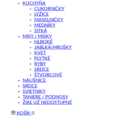
KUCHYŇA
CUKORNIČKY
LYŽICE
MASELNIČKY
MEDNÍKY
SITKÁ
MISY / MISKY
HLBOKÉ
JABLKÁ/HRUŠKY
KVET
PLYTKÉ
RYBY
SRDCE
ŠTVORCOVÉ
NÁUŠNICE
SRDCE
SVIETNIKY
TANIERE / PODNOSY
ŽIAĽ UŽ NEDOSTUPNÉ
KOŠÍK
0