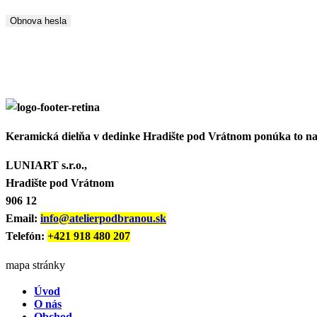
Obnova hesla
Keramická dielňa v dedinke Hradište pod Vrátnom ponúka to najl
LUNIART s.r.o.,
Hradište pod Vrátnom
906 12
Email:
info@atelierpodbranou.sk
Telefón:
+421 918 480 207
mapa stránky
Úvod
O nás
Obchod