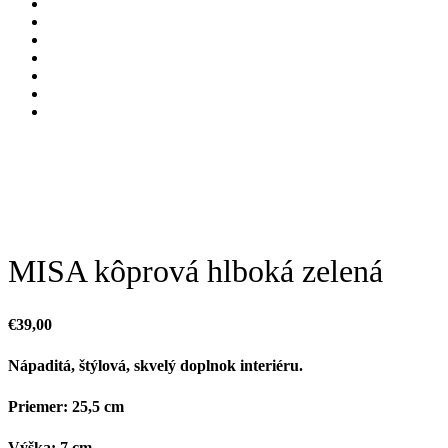
MISA kôprová hlboká zelená
€
39,00
Nápaditá, štýlová, skvelý doplnok interiéru.
Priemer: 25,5 cm
Výška: 7 cm