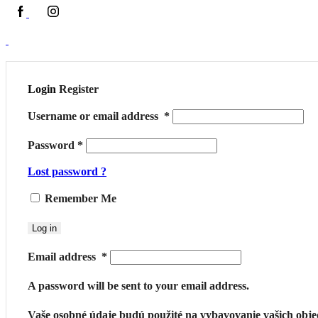
Login
Register
Username or email address
*
Password
*
Lost password ?
Remember Me
Log in
Email address
*
A password will be sent to your email address.
Vaše osobné údaje budú použité na vybavovanie vašich obj