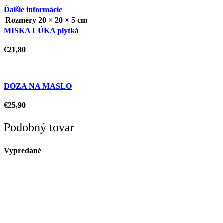
Ďalšie informácie
Rozmery
20 × 20 × 5 cm
MISKA LÚKA plytká
€
21,80
DÓZA NA MASLO
€
25,90
Podobný tovar
Vypredané