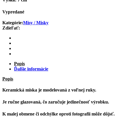
Vypredané
Kategórie:
Misy / Misky
Zdieľať:
Popis
Ďalšie informácie
Popis
Keramická miska je modelovaná z voľnej ruky.
Je ručne glazovaná, čo zaručuje jedinečnosť výrobku.
K malej obmene či odchýlke oproti fotografii môže dôjsť.