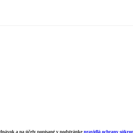
ednávok a na účely popísané v podstránke
pravidlá ochrany súkro