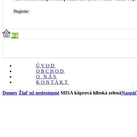
Register
0
0
ÚVOD
OBCHOD
O NÁS
KONTAKT
Domov
Žiaľ už nedostupné
MISA kôprová hlboká zelená
Naspäť