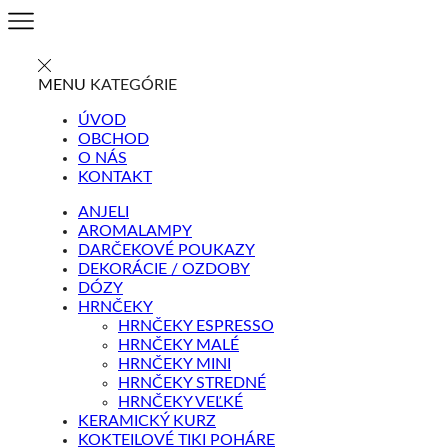
MENU
KATEGÓRIE
ÚVOD
OBCHOD
O NÁS
KONTAKT
ANJELI
AROMALAMPY
DARČEKOVÉ POUKAZY
DEKORÁCIE / OZDOBY
DÓZY
HRNČEKY
HRNČEKY ESPRESSO
HRNČEKY MALÉ
HRNČEKY MINI
HRNČEKY STREDNÉ
HRNČEKY VEĽKÉ
KERAMICKÝ KURZ
KOKTEILOVÉ TIKI POHÁRE