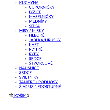
KUCHYŇA
CUKORNIČKY
LYŽICE
MASELNIČKY
MEDNÍKY
SITKÁ
MISY / MISKY
HLBOKÉ
JABLKÁ/HRUŠKY
KVET
PLYTKÉ
RYBY
SRDCE
ŠTVORCOVÉ
NÁUŠNICE
SRDCE
SVIETNIKY
TANIERE / PODNOSY
ŽIAĽ UŽ NEDOSTUPNÉ
KOŠÍK
0