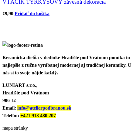
VTÁČIK TYRKYSOVÝ závesná dekorácia
€
9,90
Pridať do košíka
Keramická dielňa v dedinke Hradište pod Vrátnom ponúka to
najlepšie z ručne vyrábanej modernej aj tradičnej keramiky. U
nás si to svoje nájde každý.
LUNIART s.r.o.,
Hradište pod Vrátnom
906 12
Email:
info@atelierpodbranou.sk
Telefón:
+421 918 480 207
mapa stránky