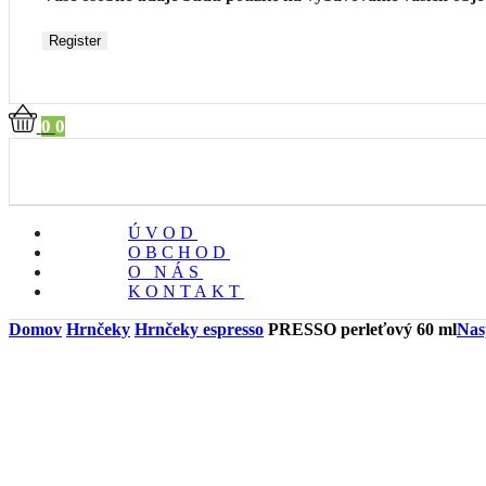
Register
0
0
ÚVOD
OBCHOD
O NÁS
KONTAKT
Domov
Hrnčeky
Hrnčeky espresso
PRESSO perleťový 60 ml
Nas