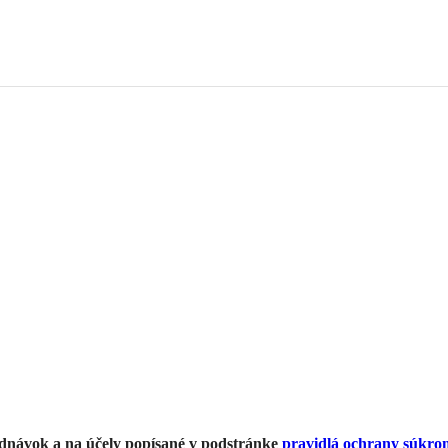
ednávok a na účely popísané v podstránke
pravidlá ochrany súkro