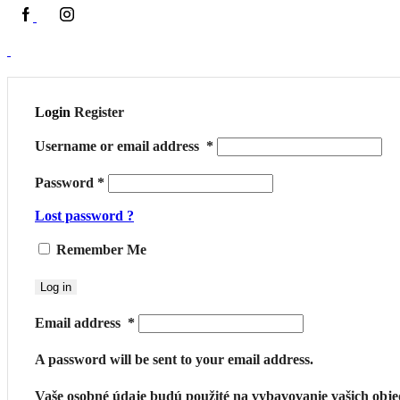
Login
Register
Username or email address
*
Password
*
Lost password ?
Remember Me
Log in
Email address
*
A password will be sent to your email address.
Vaše osobné údaje budú použité na vybavovanie vašich obj