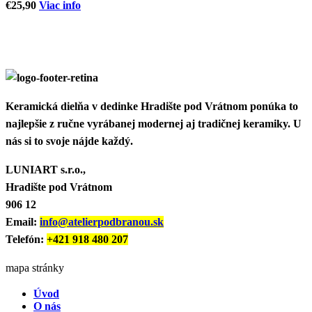
€
25,90
Viac info
Keramická dielňa v dedinke Hradište pod Vrátnom ponúka to
najlepšie z ručne vyrábanej modernej aj tradičnej keramiky. U
nás si to svoje nájde každý.
LUNIART s.r.o.,
Hradište pod Vrátnom
906 12
Email:
info@atelierpodbranou.sk
Telefón:
+421 918 480 207
mapa stránky
Úvod
O nás