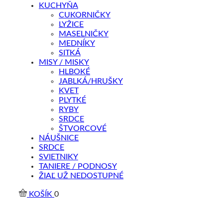
KUCHYŇA
CUKORNIČKY
LYŽICE
MASELNIČKY
MEDNÍKY
SITKÁ
MISY / MISKY
HLBOKÉ
JABLKÁ/HRUŠKY
KVET
PLYTKÉ
RYBY
SRDCE
ŠTVORCOVÉ
NÁUŠNICE
SRDCE
SVIETNIKY
TANIERE / PODNOSY
ŽIAĽ UŽ NEDOSTUPNÉ
KOŠÍK
0