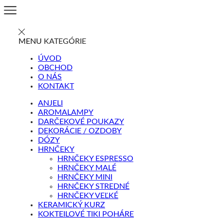
MENU
KATEGÓRIE
ÚVOD
OBCHOD
O NÁS
KONTAKT
ANJELI
AROMALAMPY
DARČEKOVÉ POUKAZY
DEKORÁCIE / OZDOBY
DÓZY
HRNČEKY
HRNČEKY ESPRESSO
HRNČEKY MALÉ
HRNČEKY MINI
HRNČEKY STREDNÉ
HRNČEKY VEĽKÉ
KERAMICKÝ KURZ
KOKTEILOVÉ TIKI POHÁRE