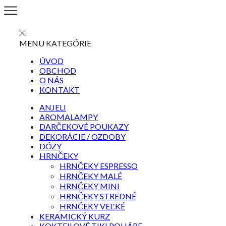
MENU
KATEGÓRIE
ÚVOD
OBCHOD
O NÁS
KONTAKT
ANJELI
AROMALAMPY
DARČEKOVÉ POUKAZY
DEKORÁCIE / OZDOBY
DÓZY
HRNČEKY
HRNČEKY ESPRESSO
HRNČEKY MALÉ
HRNČEKY MINI
HRNČEKY STREDNÉ
HRNČEKY VEĽKÉ
KERAMICKÝ KURZ
KOKTEILOVÉ TIKI POHÁRE