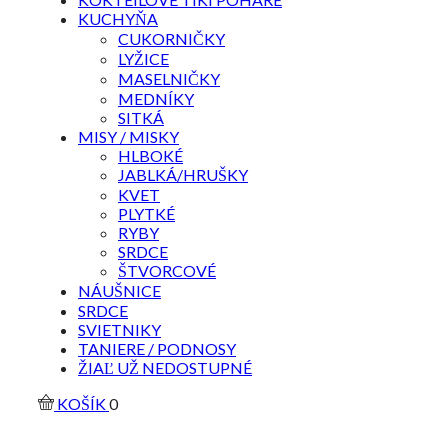
KUCHYŇA
CUKORNIČKY
LYŽICE
MASELNIČKY
MEDNÍKY
SITKÁ
MISY / MISKY
HLBOKÉ
JABLKÁ/HRUŠKY
KVET
PLYTKÉ
RYBY
SRDCE
ŠTVORCOVÉ
NÁUŠNICE
SRDCE
SVIETNIKY
TANIERE / PODNOSY
ŽIAĽ UŽ NEDOSTUPNÉ
KOŠÍK
0