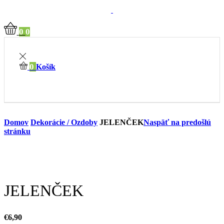
0
0
0
Košík
Domov
Dekorácie / Ozdoby
JELENČEK
Naspäť na predošlú
stránku
JELENČEK
€
6,90