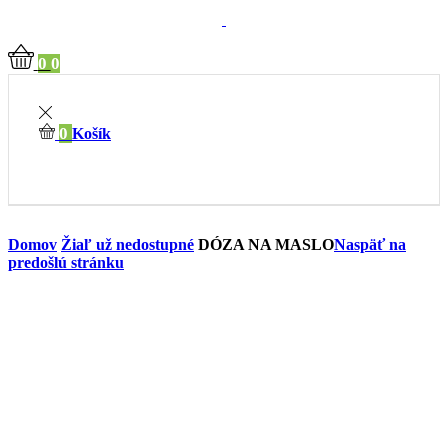
0
0
0
Košík
Domov
Žiaľ už nedostupné
DÓZA NA MASLO
Naspäť na
predošlú stránku