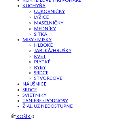
KUCHYŇA
CUKORNIČKY
LYŽICE
MASELNIČKY
MEDNÍKY
SITKÁ
MISY / MISKY
HLBOKÉ
JABLKÁ/HRUŠKY
KVET
PLYTKÉ
RYBY
SRDCE
ŠTVORCOVÉ
NÁUŠNICE
SRDCE
SVIETNIKY
TANIERE / PODNOSY
ŽIAĽ UŽ NEDOSTUPNÉ
KOŠÍK
0