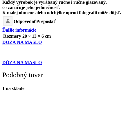
Každý výrobok je vyrábaný ručne i ručne glazovaný,
čo zaručuje jeho jedinečnosť.
K malej obmene alebo odchýlke oproti fotografii môže dôjsť.
Odpovedať
Preposlať
Ďalšie informácie
Rozmery
20 × 13 × 6 cm
DÓZA NA MASLO
DÓZA NA MASLO
Podobný tovar
1 na sklade