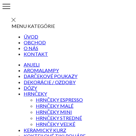
MENU
KATEGÓRIE
ÚVOD
OBCHOD
O NÁS
KONTAKT
ANJELI
AROMALAMPY
DARČEKOVÉ POUKAZY
DEKORÁCIE / OZDOBY
DÓZY
HRNČEKY
HRNČEKY ESPRESSO
HRNČEKY MALÉ
HRNČEKY MINI
HRNČEKY STREDNÉ
HRNČEKY VEĽKÉ
KERAMICKÝ KURZ
KOKTEILOVÉ TIKI POHÁRE