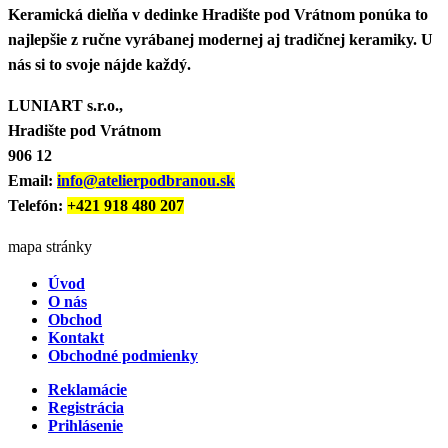
Keramická dielňa v dedinke Hradište pod Vrátnom ponúka to
najlepšie z ručne vyrábanej modernej aj tradičnej keramiky. U
nás si to svoje nájde každý.
LUNIART s.r.o.,
Hradište pod Vrátnom
906 12
Email:
info@atelierpodbranou.sk
Telefón:
+421 918 480 207
mapa stránky
Úvod
O nás
Obchod
Kontakt
Obchodné podmienky
Reklamácie
Registrácia
Prihlásenie