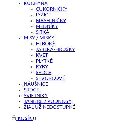
KUCHYŇA
CUKORNIČKY
LYŽICE
MASELNIČKY
MEDNÍKY
SITKÁ
MISY / MISKY
HLBOKÉ
JABLKÁ/HRUŠKY
KVET
PLYTKÉ
RYBY
SRDCE
ŠTVORCOVÉ
NÁUŠNICE
SRDCE
SVIETNIKY
TANIERE / PODNOSY
ŽIAĽ UŽ NEDOSTUPNÉ
KOŠÍK
0