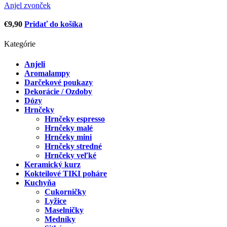
Anjel zvonček
€
9,90
Pridať do košíka
Kategórie
Anjeli
Aromalampy
Darčekové poukazy
Dekorácie / Ozdoby
Dózy
Hrnčeky
Hrnčeky espresso
Hrnčeky malé
Hrnčeky mini
Hrnčeky stredné
Hrnčeky veľké
Keramický kurz
Kokteilové TIKI poháre
Kuchyňa
Cukorničky
Lyžice
Maselničky
Medníky