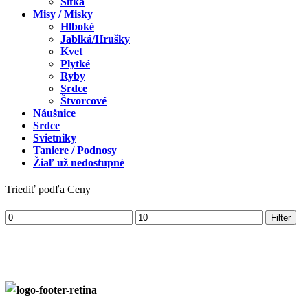
Sitká
Misy / Misky
Hlboké
Jablká/Hrušky
Kvet
Plytké
Ryby
Srdce
Štvorcové
Náušnice
Srdce
Svietniky
Taniere / Podnosy
Žiaľ už nedostupné
Triediť podľa Ceny
Filter