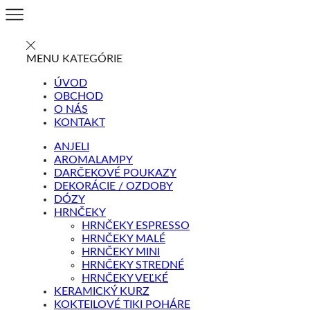
MENU
KATEGÓRIE
ÚVOD
OBCHOD
O NÁS
KONTAKT
ANJELI
AROMALAMPY
DARČEKOVÉ POUKAZY
DEKORÁCIE / OZDOBY
DÓZY
HRNČEKY
HRNČEKY ESPRESSO
HRNČEKY MALÉ
HRNČEKY MINI
HRNČEKY STREDNÉ
HRNČEKY VEĽKÉ
KERAMICKÝ KURZ
KOKTEILOVÉ TIKI POHÁRE