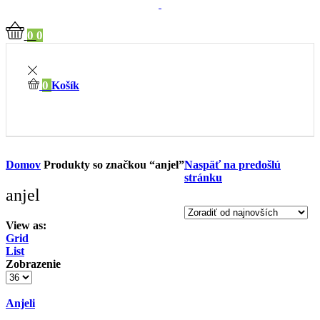
0
0
0
Košík
Domov
Produkty so značkou “anjel”
Naspäť na predošlú
stránku
anjel
View as:
Grid
List
Zobrazenie
Anjeli